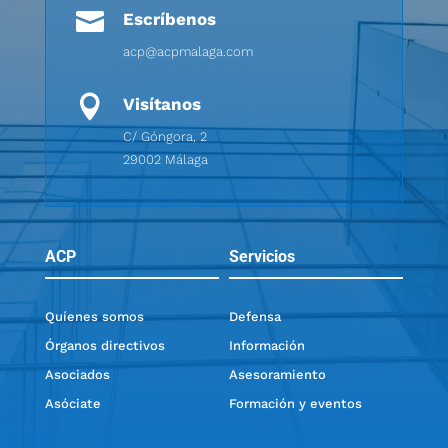

Escríbenos
acp@acpmalaga.com

Visítanos
C/ Góngora, 2
29002 Málaga
ACP
Servicios
Quíenes somos
Defensa
Órganos directivos
Información
Asociados
Asesoramiento
Asóciate
Formación y eventos