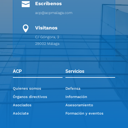

Escríbenos
acp@acpmalaga.com

Visítanos
C/ Góngora, 2
29002 Málaga
ACP
Servicios
Quíenes somos
Defensa
Órganos directivos
Información
Asociados
Asesoramiento
Asóciate
Formación y eventos