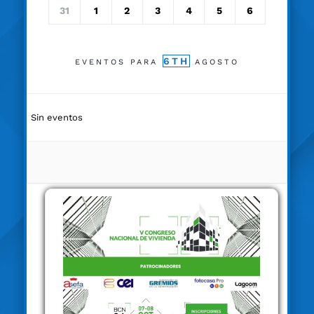
31
1
2
3
4
5
6
6TH
EVENTOS PARA
AGOSTO
Sin eventos