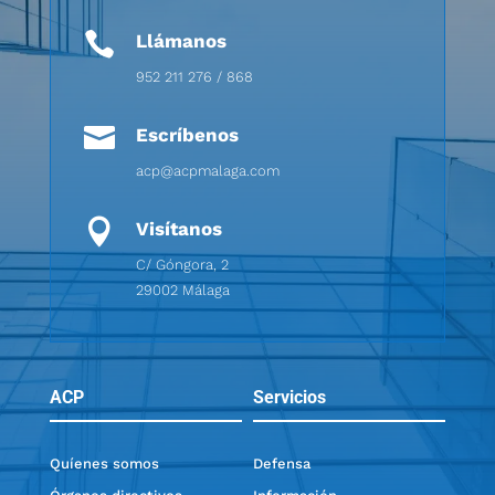

Llámanos
952 211 276 / 868

Escríbenos
acp@acpmalaga.com

Visítanos
C/ Góngora, 2
29002 Málaga
ACP
Servicios
Quíenes somos
Defensa