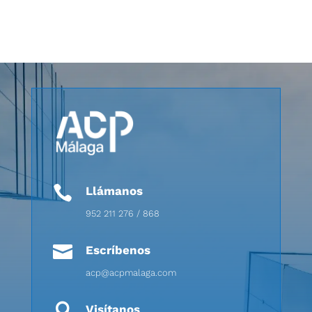

Llámanos
952 211 276 / 868

Escríbenos
acp@acpmalaga.com

Visítanos