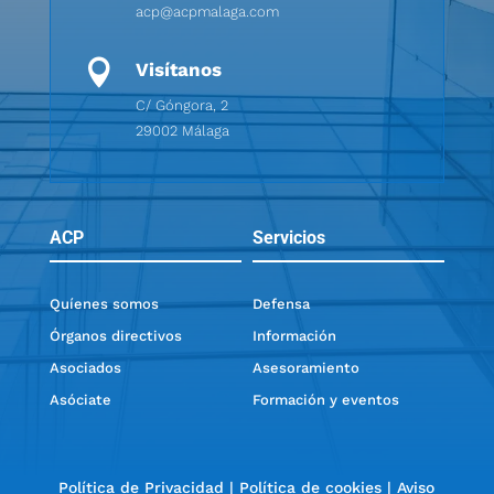
acp@acpmalaga.com

Visítanos
C/ Góngora, 2
29002 Málaga
ACP
Servicios
Quíenes somos
Defensa
Órganos directivos
Información
Asociados
Asesoramiento
Asóciate
Formación y eventos
Política de Privacidad
|
Política de cookies
|
Aviso