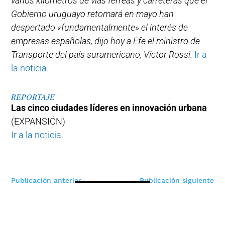
varios kilómetros de vías férreas y carreteras que el
Gobierno uruguayo retomará en mayo han
despertado «fundamentalmente» el interés de
empresas españolas, dijo hoy a Efe el ministro de
Transporte del país suramericano, Víctor Rossi.
Ir a
la noticia.
REPORTAJE
Las cinco ciudades líderes en innovación urbana
(EXPANSIÓN)
Ir a la noticia.
Navegación
Publicación anterior
Publicación siguiente