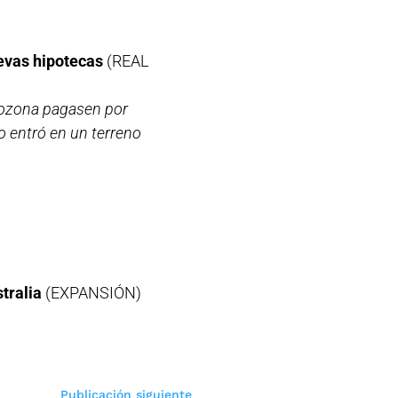
evas hipotecas
(REAL
rozona pagasen por
o entró en un terreno
stralia
(EXPANSIÓN)
Publicación siguiente