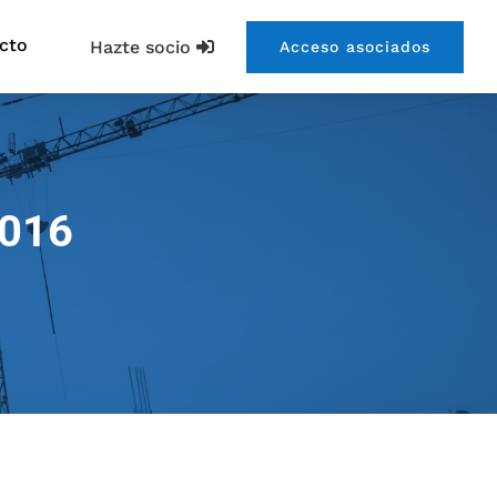
cto
Hazte socio
Acceso asociados
2016