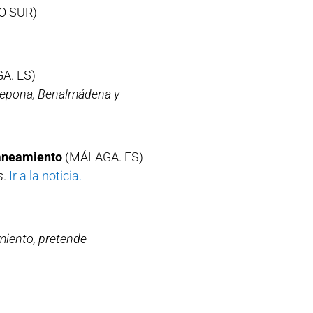
O SUR)
A. ES)
stepona, Benalmádena y
saneamiento
(MÁLAGA. ES)
s
.
Ir a la noticia.
miento, pretende