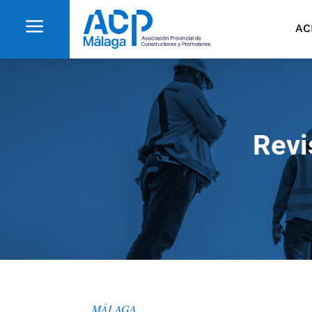
a
AC
Revi
MÁLAGA