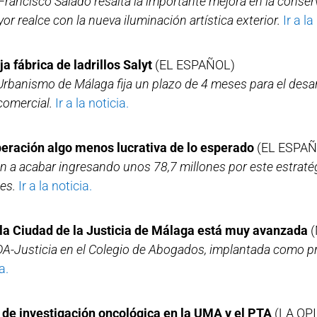
Francisco Salado resalta la importante mejora en la conser
r realce con la nueva iluminación artística exterior.
Ir a la
 fábrica de ladrillos Salyt
(EL ESPAÑOL)
Urbanismo de Málaga fija un plazo de 4 meses para el desarr
comercial.
Ir a la noticia.
peración algo menos lucrativa de lo esperado
(EL ESPAÑ
 a acabar ingresando unos 78,7 millones por este estratég
es.
Ir a la noticia.
 la Ciudad de la Justicia de Málaga está muy avanzada
(
-Justicia en el Colegio de Abogados, implantada como pru
a.
 de investigación oncológica en la UMA y el PTA
(LA OP