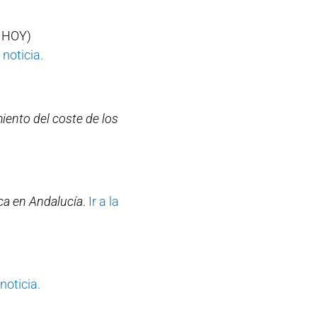
 HOY)
a noticia.
iento del coste de los
ica en Andalucía
.
Ir a la
 noticia.