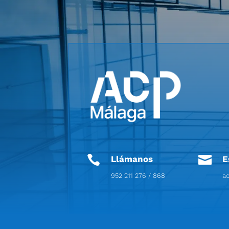


Llámanos
E
952 211 276 / 868
a