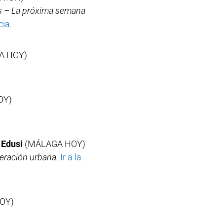
os – La próxima semana
cia.
A HOY)
OY)
 Edusi
(MÁLAGA HOY)
eración urbana.
Ir a la
OY)