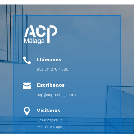

Llámanos
952 211 276 / 868

Escríbenos
acp@acpmalaga.com

Visítanos
C/ Góngora, 2
29002 Málaga