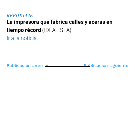
REPORTAJE
La impresora que fabrica calles y aceras en
tiempo récord
(IDEALISTA)
Ir a la noticia.
Navegación
Publicación anterior
Publicación siguiente