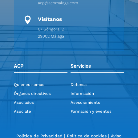
acp@acpmalaga.com

Visítanos
C/ Góngora, 2
29002 Málaga
ACP
Servicios
Quíenes somos
Defensa
Órganos directivos
Información
Asociados
Asesoramiento
Asóciate
Formación y eventos
Política de Privacidad
|
Política de cookies
|
Aviso