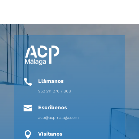

Llámanos
952 211 276 / 868

Escríbenos
acp@acpmalaga.com

Visítanos