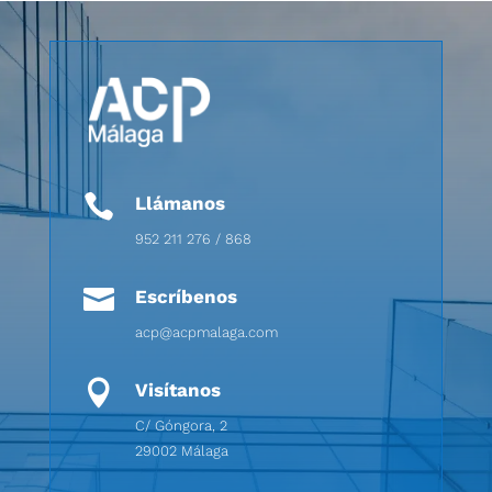

Llámanos
952 211 276 / 868

Escríbenos
acp@acpmalaga.com

Visítanos
C/ Góngora, 2
29002 Málaga