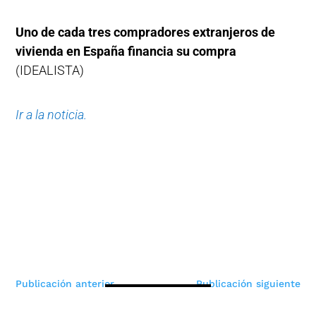
Uno de cada tres compradores extranjeros de
vivienda en España financia su compra
(IDEALISTA)
Ir a la noticia.
Navegación
Publicación anterior
Publicación siguiente