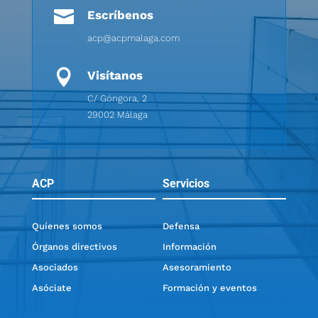

Escríbenos
acp@acpmalaga.com

Visítanos
C/ Góngora, 2
29002 Málaga
ACP
Servicios
Quíenes somos
Defensa
Órganos directivos
Información
Asociados
Asesoramiento
Asóciate
Formación y eventos