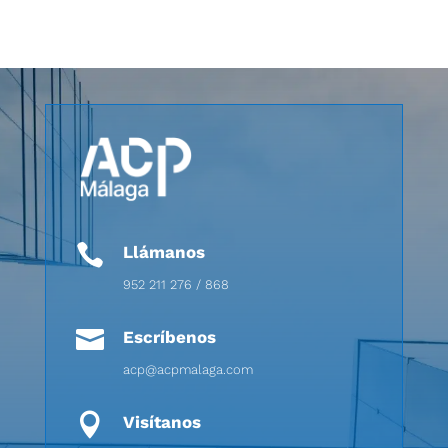

Llámanos
952 211 276 / 868

Escríbenos
acp@acpmalaga.com

Visítanos