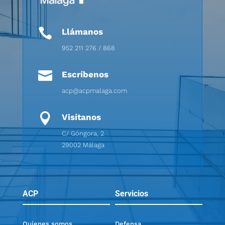

Llámanos
952 211 276 / 868

Escríbenos
acp@acpmalaga.com

Visítanos
C/ Góngora, 2
29002 Málaga
ACP
Servicios
Quíenes somos
Defensa