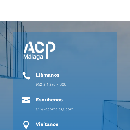

Llámanos
952 211 276 / 868

Escríbenos
acp@acpmalaga.com

Visítanos