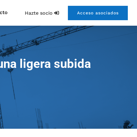
cto
Hazte socio
Acceso asociados
una ligera subida