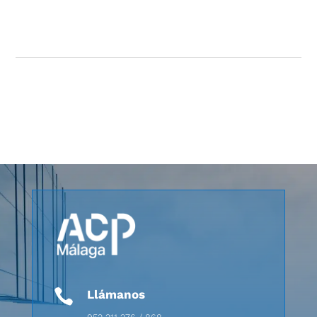

Llámanos