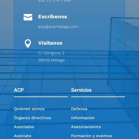
952 211 276 / 868

Escríbenos
acp@acpmalaga.com

Visítanos
C/ Góngora, 2
29002 Málaga
ACP
Servicios
Quíenes somos
Defensa
Órganos directivos
Información
Asociados
Asesoramiento
Asóciate
Formación y eventos