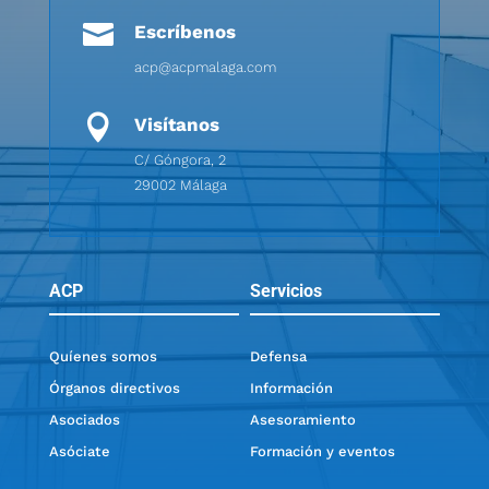

Escríbenos
acp@acpmalaga.com

Visítanos
C/ Góngora, 2
29002 Málaga
ACP
Servicios
Quíenes somos
Defensa
Órganos directivos
Información
Asociados
Asesoramiento
Asóciate
Formación y eventos