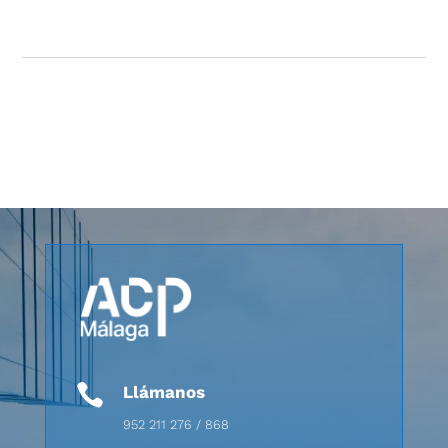

Llámanos
952 211 276 / 868