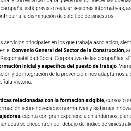
aboral y con esta campaña queremos fortalecer las buenas
a campaña, está previsto realizar sesiones informativas, a
ontribuir a la disminución de este tipo de siniestros.
os servicios principales en los que trabaja asociación, sien
 en el
Convenio General del Sector de la Construcción
, 
a Responsabilidad Social Corporativa de las compañías. «E
ormación inicial y específica del puesto de trabajo
. Vam
ción y de integración de la prevención, nos adaptamos a
eñala Victoria.
ticas relacionadas con la formación exigible
, cursos o 
formación sobre novedades normativas y sistemas innovad
ajadores
, cuenta con gran experiencia en andamios, plan
das se encuentren por debajo del índice de siniestralida