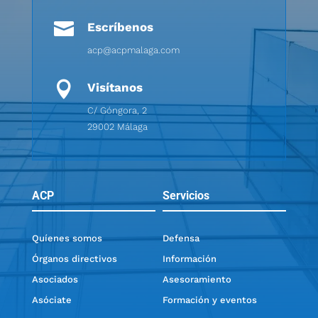

Escríbenos
acp@acpmalaga.com

Visítanos
C/ Góngora, 2
29002 Málaga
ACP
Servicios
Quíenes somos
Defensa
Órganos directivos
Información
Asociados
Asesoramiento
Asóciate
Formación y eventos