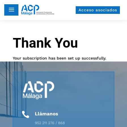
a
Acceso asociados
Thank You
Your subscription has been set up successfully.

Llámanos
952 211 276 / 868