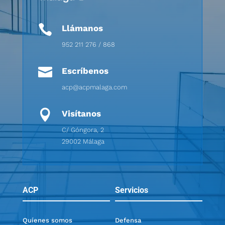

Llámanos
952 211 276 / 868

Escríbenos
acp@acpmalaga.com

Visítanos
C/ Góngora, 2
29002 Málaga
ACP
Servicios
Quíenes somos
Defensa