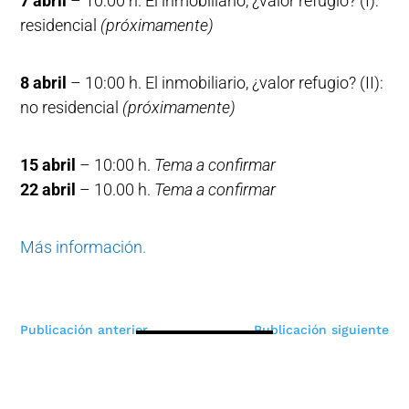
7 abril
– 10:00 h. El inmobiliario, ¿valor refugio? (I):
residencial
(próximamente)
8 abril
– 10:00 h. El inmobiliario, ¿valor refugio? (II):
no residencial
(próximamente)
15 abril
– 10:00 h.
Tema a confirmar
22 abril
– 10.00 h.
Tema a confirmar
Más información.
Navegación
Publicación anterior
Publicación siguiente