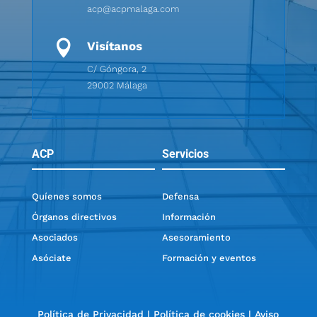
acp@acpmalaga.com

Visítanos
C/ Góngora, 2
29002 Málaga
ACP
Servicios
Quíenes somos
Defensa
Órganos directivos
Información
Asociados
Asesoramiento
Asóciate
Formación y eventos
Política de Privacidad
|
Política de cookies
|
Aviso