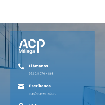

Llámanos
952 211 276 / 868

Escríbenos
acp@acpmalaga.com