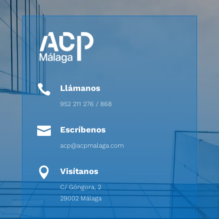

Llámanos
952 211 276 / 868

Escríbenos
acp@acpmalaga.com

Visítanos
C/ Góngora, 2
29002 Málaga