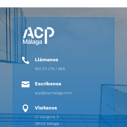

Llámanos
952 211 276 / 868

Escríbenos
acp@acpmalaga.com

Visítanos
C/ Góngora, 2
29002 Málaga