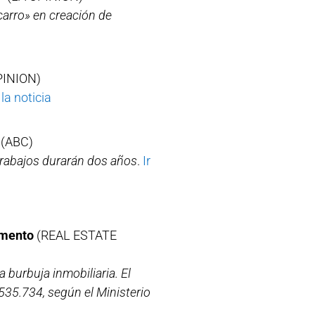
 carro» en creación de
PINION)
 la noticia
a
(ABC)
 trabajos durarán dos años
.
Ir
Fomento
(REAL ESTATE
 burbuja inmobiliaria. El
535.734, según el Ministerio