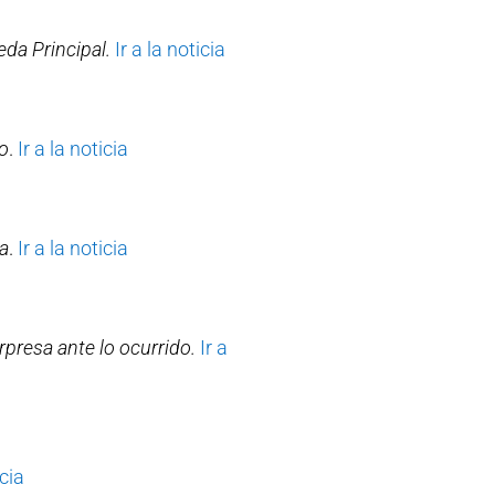
da Principal.
Ir a la noticia
co
.
Ir a la noticia
za
.
Ir a la noticia
rpresa ante lo ocurrido.
Ir a
icia