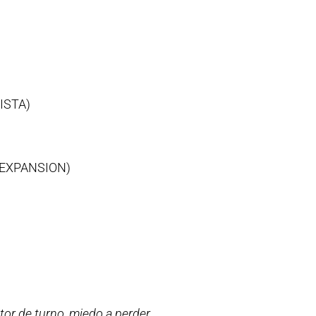
ISTA)
(EXPANSION)
or de turno, miedo a perder