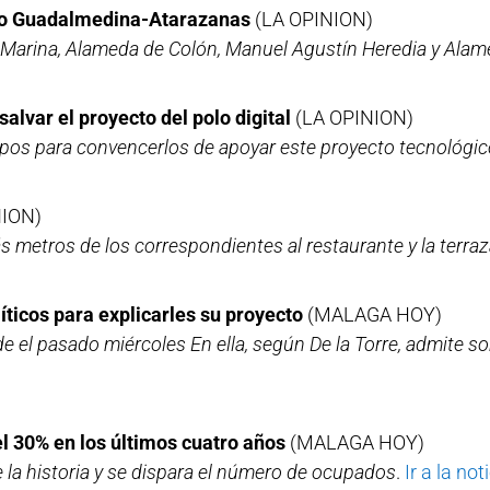
tro Guadalmedina-Atarazanas
(LA OPINION)
a Marina, Alameda de Colón, Manuel Agustín Heredia y Alame
salvar el proyecto del polo digital
(LA OPINION)
upos para convencerlos de apoyar este proyecto tecnológi
NION)
metros de los correspondientes al restaurante y la terra
íticos para explicarles su proyecto
(MALAGA HOY)
de el pasado miércoles En ella, según De la Torre, admite so
el 30% en los últimos cuatro años
(MALAGA HOY)
 la historia y se dispara el número de ocupados
.
Ir a la not