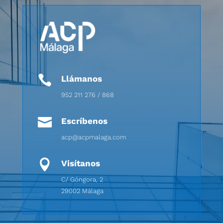

Llámanos
952 211 276 / 868

Escríbenos
acp@acpmalaga.com

Visítanos
C/ Góngora, 2
29002 Málaga