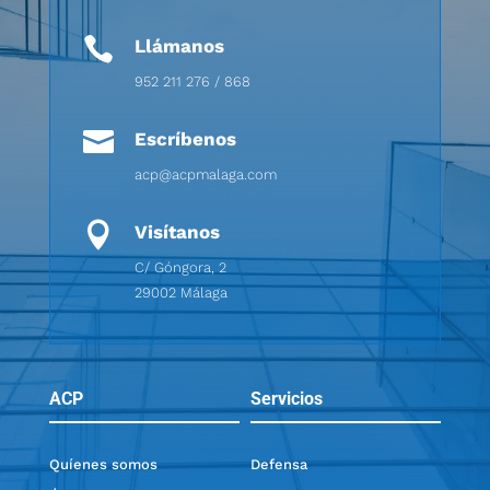

Llámanos
952 211 276 / 868

Escríbenos
acp@acpmalaga.com

Visítanos
C/ Góngora, 2
29002 Málaga
ACP
Servicios
Quíenes somos
Defensa