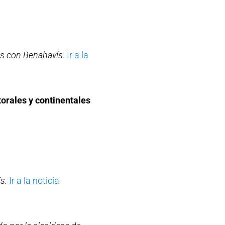
des con Benahavís
.
Ir a la
orales y continentales
s.
Ir a la noticia