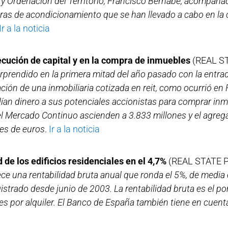
y Ordenación del Territorio, Francisco Bernabé, acompañad
obras de acondicionamiento que se han llevado a cabo en la
Ir a la noticia
cución de capital y en la compra de inmuebles
(REAL S
orprendido en la primera mitad del año pasado con la entra
ión de una inmobiliaria cotizada en reit, como ocurrió en F
an dinero a sus potenciales accionistas para comprar inmu
el Mercado Continuo ascienden a 3.833 millones y el agreg
es de euros
.
Ir a la noticia
 de los edificios residenciales en el 4,7%
(REAL STATE 
rece una rentabilidad bruta anual que ronda el 5%, de media
istrado desde junio de 2003. La rentabilidad bruta es el por
es por alquiler. El Banco de España también tiene en cuenta