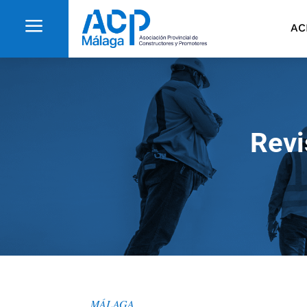
a
AC
Revi
MÁLAGA