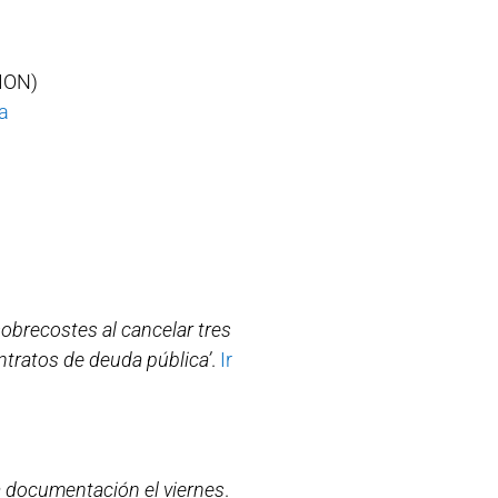
ION)
ia
obrecostes al cancelar tres
ntratos de deuda pública’
.
Ir
la documentación el viernes
.