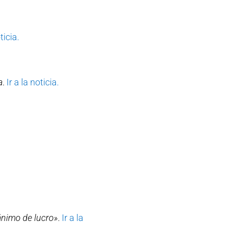
ticia.
a
.
Ir a la noticia.
ánimo de lucro»
.
Ir a la