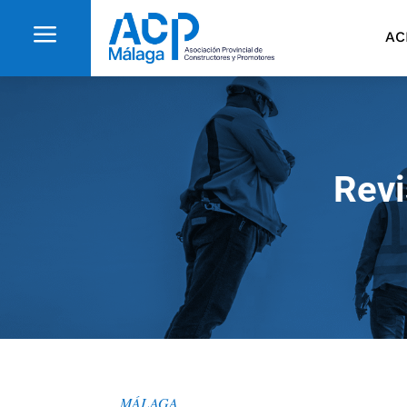
a
AC
Revi
MÁLAGA