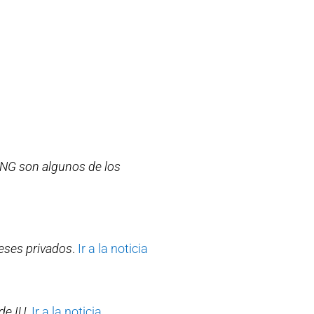
 ONG son algunos de los
reses privados
.
Ir a la noticia
de IU
.
Ir a la noticia