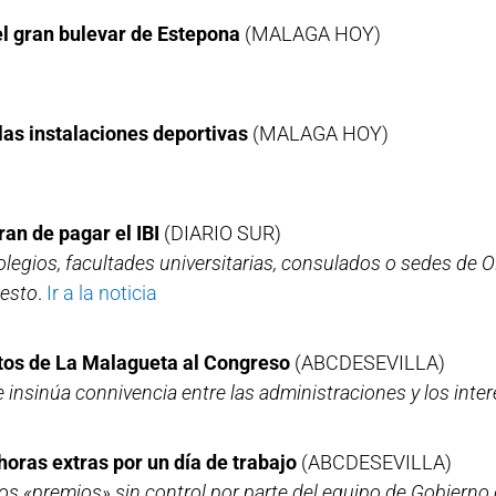
del gran bulevar de Estepona
(MALAGA HOY)
las instalaciones deportivas
(MALAGA HOY)
ran de pagar el IBI
(DIARIO SUR)
 colegios, facultades universitarias, consulados o sedes de
uesto
.
Ir a la noticia
itos de La Malagueta al Congreso
(ABCDESEVILLA)
 insinúa connivencia entre las administraciones y los inte
oras extras por un día de trabajo
(ABCDESEVILLA)
os «premios» sin control por parte del equipo de Gobierno 