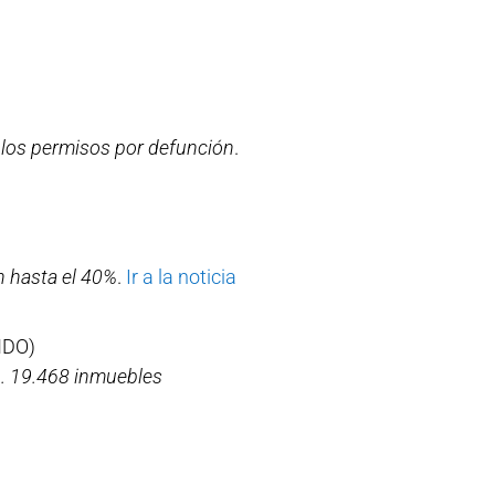
r los permisos por defunción
.
n hasta el 40%
.
Ir a la noticia
NDO)
). 19.468 inmuebles