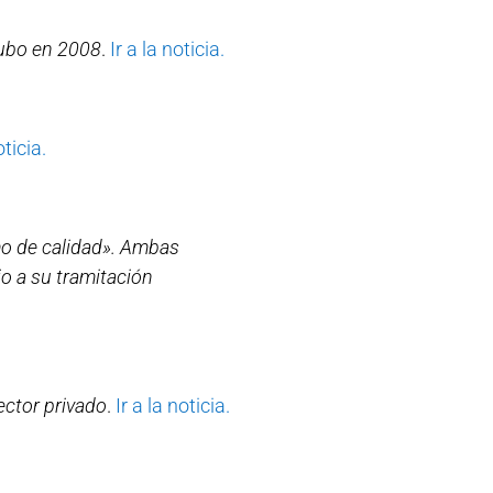
hubo en 2008
.
Ir a la noticia.
oticia.
mo de calidad». Ambas
io a su tramitación
ector privado
.
Ir a la noticia.