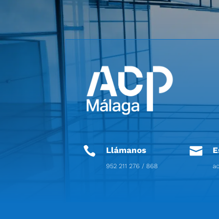


Llámanos
E
952 211 276 / 868
a