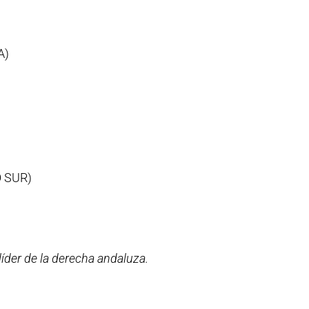
A)
O SUR)
líder de la derecha andaluza.