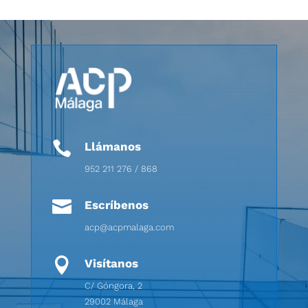

Llámanos
952 211 276 / 868

Escríbenos
acp@acpmalaga.com

Visítanos
C/ Góngora, 2
29002 Málaga