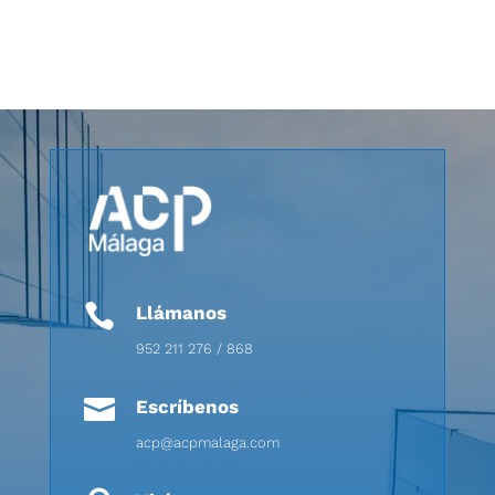

Llámanos
952 211 276 / 868

Escríbenos
acp@acpmalaga.com