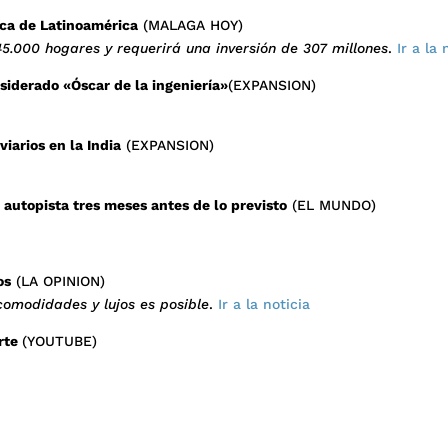
ica de Latinoamérica
(MALAGA HOY)
45.000 hogares y requerirá una inversión de 307 millones
.
Ir a la 
siderado «Óscar de la ingeniería»
(EXPANSION)
viarios en la India
(EXPANSION)
 autopista tres meses antes de lo previsto
(EL MUNDO)
os
(LA OPINION)
comodidades y lujos es posible
.
Ir a la noticia
orte
(YOUTUBE)