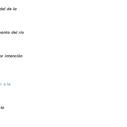
del de la
anta del río
or intención
Ir a la
 la