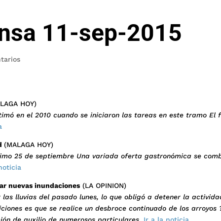
ensa 11-sep-2015
tarios
LAGA HOY)
mó en el 2010 cuando se iniciaron las tareas en este tramo El f
a
ed
(MALAGA HOY)
ximo 25 de septiembre Una variada oferta gastronómica se com
 noticia
tar nuevas inundaciones
(LA OPINION)
as lluvias del pasado lunes, lo que obligó a detener la activid
iciones es que se realice un desbroce continuado de los arroyos
ión de auxilio de numerosos particulares
.
Ir a la noticia