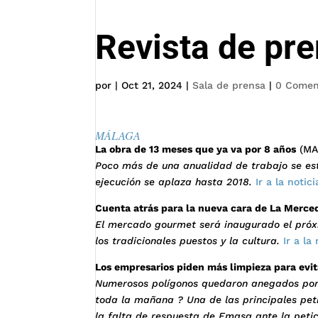
Revista de pr
por
|
Oct 21, 2024
|
Sala de prensa
|
0 Comen
MÁLAGA
La obra de 13 meses que ya va por 8 años
(MA
Poco más de una anualidad de trabajo se esti
ejecución se aplaza hasta 2018.
Ir a la notici
Cuenta atrás para la nueva cara de La Merc
El mercado gourmet será inaugurado el pró
los tradicionales puestos y la cultura.
Ir a la
Los empresarios piden más limpieza para evi
Numerosos polígonos quedaron anegados por l
toda la mañana ? Una de las principales pet
la falta de respuesta de Emasa ante la petic