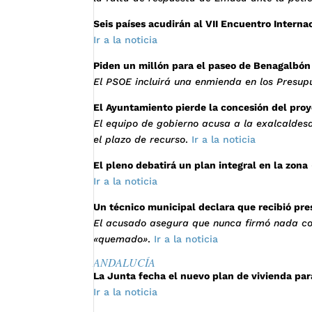
Seis países acudirán al VII Encuentro Interna
Ir a la noticia
Piden un millón para el paseo de Benagalbón
El PSOE incluirá una enmienda en los Presup
El Ayuntamiento pierde la concesión del pro
El equipo de gobierno acusa a la exalcaldesa
el plazo de recurso
.
Ir a la noticia
El pleno debatirá un plan integral en la zona
Ir a la noticia
Un técnico municipal declara que recibió pre
El acusado asegura que nunca firmó nada con
«quemado»
.
Ir a la noticia
ANDALUCÍA
La Junta fecha el nuevo plan de vivienda par
Ir a la noticia