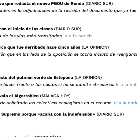
ipo que redacta el nuevo PGOU de Ronda
(DIARIO SUR)
dades en la adjudicación de la revisión del documento que ya fu
on el inicio de las clases
(DIARIO SUR)
 de las vías más transitadas.
Ir a la noticia.
arco que fue derribado hace cinco años
(LA OPINIÓN)
ión que en las filas de la oposición se tacha incluso de «vengan
yecto del pulmón verde de Estepona
(LA OPINIÓN)
e hacer frente a las costas si no se admite el recurso.
Ir a la not
vala el Algarrobico
(MÁLAGA HOY)
lo solicitado los colectivos ecologistas en el recurso
.
Ir a la noti
al Supremo porque «acaba con la indefensión»
(DIARIO SUR)