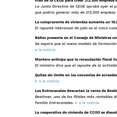
Plan de la CEOE para crear 212.300 empleos
La Junta Directiva de CEOE aprobó ayer el pla
que podría generar más de 212.300 empleos 
La compraventa de viviendas aumenta un 10,7
El repunte interanual de julio es el cinco co
Báñez presenta en el Consejo de Ministros u
Se espera que el nuevo modelo de formación p
a la noticia.
Montoro anticipa que la recaudación fiscal h
El ministro dice que el repunte de la activ
Quitas sin límite en los convenios de acreed
Ir a la noticia.
Los Entrecanales descartan la venta de Best
Bestinver, una de las filiales más rentables 
familia Entrecanales.
Ir a la noticia.
La cooperativa de vivienda de CCOO se disue