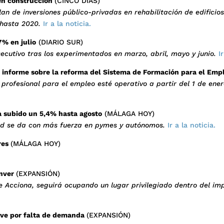
 en construcción
(CINCO DÍAS)
n de inversiones público-privadas en rehabilitación de edificios
hasta 2020.
Ir a la noticia.
% en julio
(DIARIO SUR)
nsecutivo tras los experimentados en marzo, abril, mayo y junio.
Ir
n informe sobre la reforma del Sistema de Formación para el Emp
rofesional para el empleo esté operativo a partir del 1 de ener
a subido un 5,4% hasta agosto
(MÁLAGA HOY)
idad se da con más fuerza en pymes y autónomos.
Ir a la noticia.
ores
(MÁLAGA HOY)
inver
(EXPANSIÓN)
de Acciona, seguirá ocupando un lugar privilegiado dentro del im
lve por falta de demanda
(EXPANSIÓN)