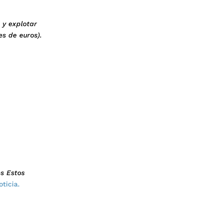
 y explotar
es de euros).
es Estos
oticia.