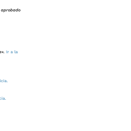
e aprobado
za».
Ir a la
icia.
cia.