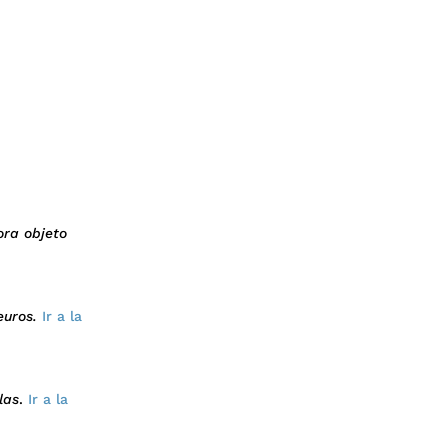
ora objeto
euros.
Ir a la
las
.
Ir a la