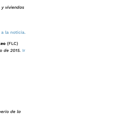
 y viviendas
 a la noticia.
leo
(FLC)
o de 2015.
Ir
perio de la