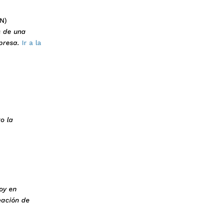
N)
s de una
presa.
Ir a la
o la
oy en
eación de