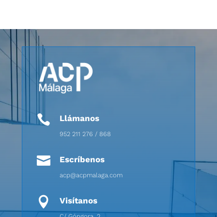

Llámanos
952 211 276 / 868

Escríbenos
acp@acpmalaga.com

Visítanos
C/ Góngora, 2