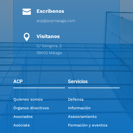

Escríbenos
acp@acpmalaga.com

Visítanos
C/ Góngora, 2
29002 Málaga
ACP
Servicios
Quíenes somos
Defensa
Órganos directivos
Información
Asociados
Asesoramiento
Asóciate
Formación y eventos