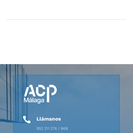

Llámanos
952 211 276 / 868