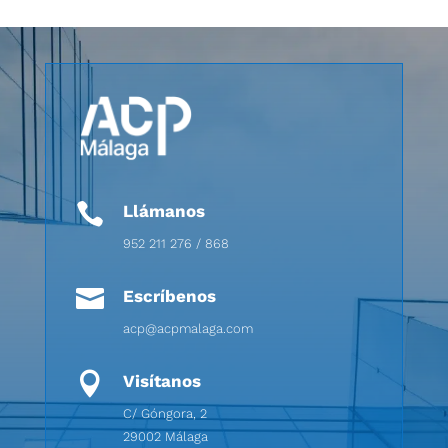

Llámanos
952 211 276 / 868

Escríbenos
acp@acpmalaga.com

Visítanos
C/ Góngora, 2
29002 Málaga