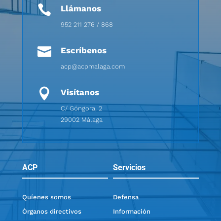

Llámanos
952 211 276 / 868

Escríbenos
acp@acpmalaga.com

Visítanos
C/ Góngora, 2
29002 Málaga
ACP
Servicios
Quíenes somos
Defensa
Órganos directivos
Información