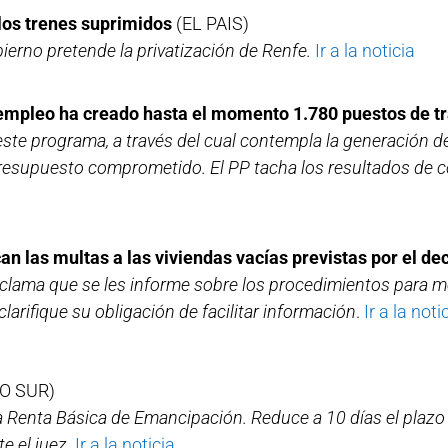
los trenes suprimidos
(EL PAIS)
ierno pretende la privatización de Renfe.
Ir a la noticia
l empleo ha creado hasta el momento 1.780 puestos de t
ste programa, a través del cual contempla la generación d
presupuesto comprometido. El PP tacha los resultados de c
can las multas a las viviendas vacías previstas por el de
eclama que se les informe sobre los procedimientos para mej
larifique su obligación de facilitar información
.
Ir a la noti
O SUR)
 Renta Básica de Emancipación. Reduce a 10 días el plaz
te el juez
.
Ir a la noticia