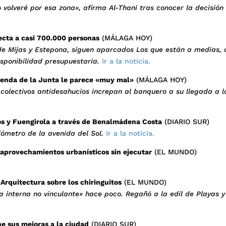
 volveré por esa zona», afirma Al-Thani tras conocer la decisión
fecta a casi 700.000 personas
(MÁLAGA HOY)
 de Mijas y Estepona, siguen aparcados Los que están a medias,
isponibilidad presupuestaria.
Ir a la noticia.
vienda de la Junta le parece «muy mal»
(MÁLAGA HOY)
colectivos antidesahucios increpan al banquero a su llegada a l
os y Fuengirola a través de Benalmádena Costa
(DIARIO SUR)
lómetro de la avenida del Sol.
Ir a la noticia.
 aprovechamientos urbanísticos sin ejecutar
(EL MUNDO)
Arquitectura sobre los chiringuitos
(EL MUNDO)
a interna no vinculante» hace poco. Regañó a la edil de Playas y
e sus mejoras a la ciudad
(DIARIO SUR)