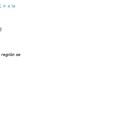
.
Ir a la
)
 región se