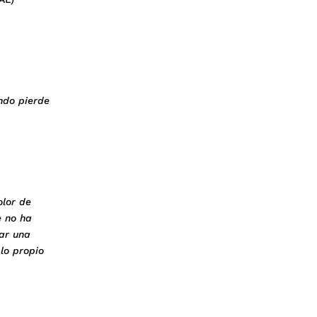
ndo pierde
olor de
e no ha
zar una
lo propio