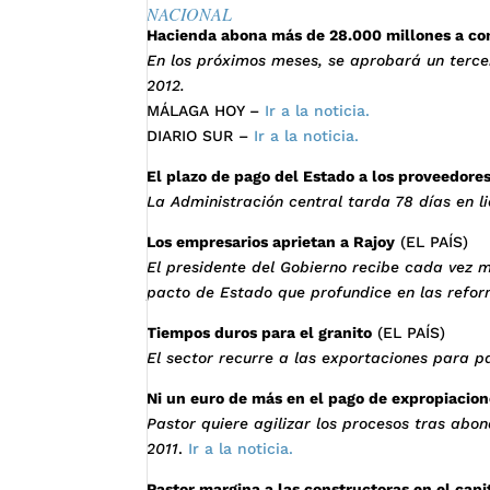
NACIONAL
Hacienda abona más de 28.000 millones a con
En los próximos meses, se aprobará un tercer
2012.
MÁLAGA HOY –
Ir a la noticia.
DIARIO SUR –
Ir a la noticia.
El plazo de pago del Estado a los proveedores
La Administración central tarda 78 días en li
Los empresarios aprietan a Rajoy
(EL PAÍS)
El presidente del Gobierno recibe cada vez 
pacto de Estado que profundice en las refor
Tiempos duros para el granito
(EL PAÍS)
El sector recurre a las exportaciones para p
Ni un euro de más en el pago de expropiacio
Pastor quiere agilizar los procesos tras abon
2011
.
Ir a la noticia.
Pastor margina a las constructoras en el cap