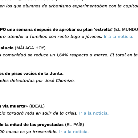
 en los que alumnos de urbanismo experimentaban con la capital
PO una semana después de aprobar su plan ‘estrella’
(EL MUNDO
ra atender a familias con renta baja o jóvenes.
Ir a la noticia.
dalucía
(MÁLAGA HOY)
 comunidad se reduce un 1,64% respecto a marzo. El total en la
s de pisos vacíos de la Junta.
dades detectadas por José Chamizo.
n vía muerta»
(IDEAL)
a tardará más en salir de la crisis.
Ir a la noticia.
de la mitad de las proyectadas
(EL PAÍS)
0 casas es ya irreversible.
Ir a la noticia.