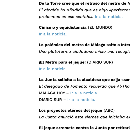
De la Torre cree que el retraso del metro d
El alcalde ha añadido que es algo «perfecta
problemas en ese sentido».
Ir a la noticia.
Cinismo y equidistancia
(EL MUNDO)
Ir a la noticia.
La polémica del metro de Málaga salta a Inte
Una plataforma ciudadana inicia una recogid
¡El Metro para el jeque!
(DIARIO SUR)
Ir a la noticia.
La Junta solicita a la alcaldesa que exija «se
El delegado de Fomento recuerda que Al-Tha
MÁLAGA HOY –
Ir a la noticia.
DIARIO SUR –
Ir a la noticia.
Los proyectos etéreos del jeque
(ABC)
La Junta anunció este viernes que iniciaba e
El jeque arremete contra la Junta por retirar