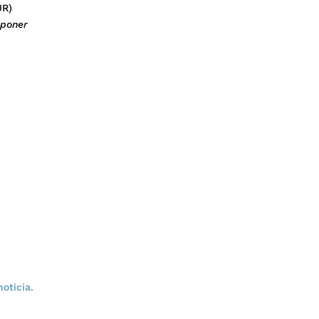
UR)
 poner
noticia.