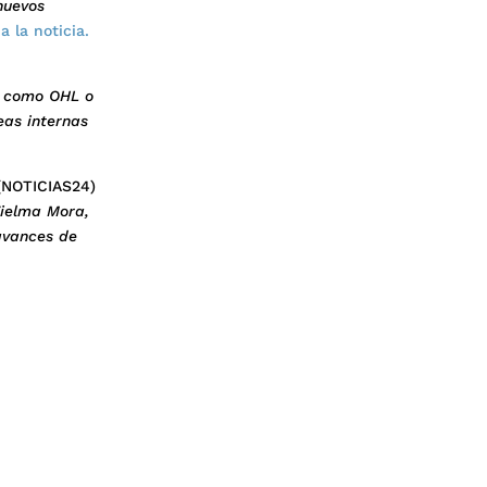
nuevos
 a la noticia.
s como OHL o
eas internas
(NOTICIAS24)
Vielma Mora,
 avances de