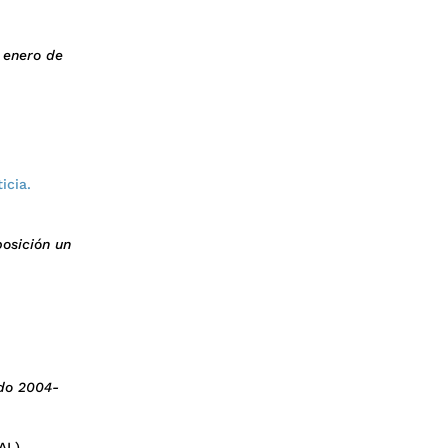
 enero de
icia.
osición un
odo 2004-
AL)