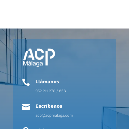

Llámanos
952 211 276 / 868

Escríbenos
acp@acpmalaga.com