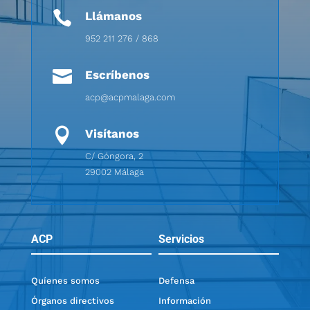

Llámanos
952 211 276 / 868

Escríbenos
acp@acpmalaga.com

Visítanos
C/ Góngora, 2
29002 Málaga
ACP
Servicios
Quíenes somos
Defensa
Órganos directivos
Información