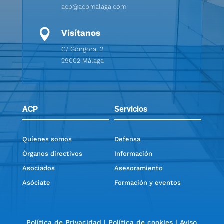
acp@acpmalaga.com

Visítanos
C/ Góngora, 2
29002 Málaga
ACP
Servicios
Quíenes somos
Defensa
Órganos directivos
Información
Asociados
Asesoramiento
Asóciate
Formación y eventos
Política de Privacidad
|
Política de cookies
|
Aviso