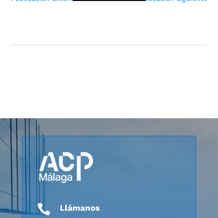

Llámanos