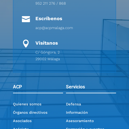
952 211 276 / 868

Escríbenos
acp@acpmalaga.com

Visítanos
C/ Góngora, 2
29002 Málaga
ACP
Servicios
Quíenes somos
Defensa
Órganos directivos
Información
Asociados
Asesoramiento