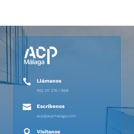

Llámanos
952 211 276 / 868

Escríbenos
acp@acpmalaga.com

Visítanos