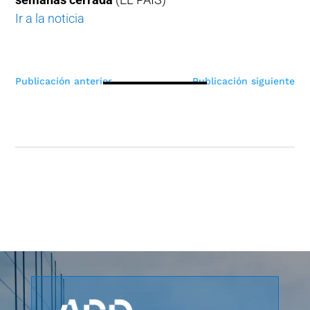
Ir a la noticia
Navegación
Publicación anterior
Publicación siguiente