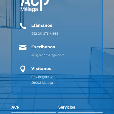

Llámanos
952 211 276 / 868

Escríbenos
acp@acpmalaga.com

Visítanos
C/ Góngora, 2
29002 Málaga
ACP
Servicios